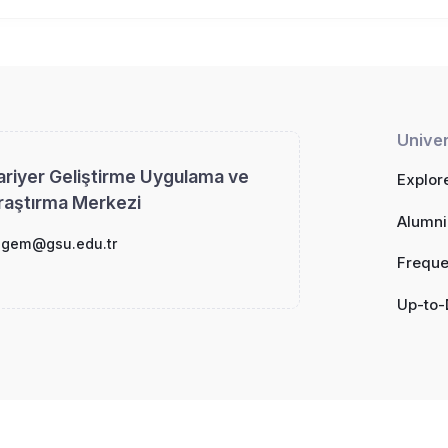
Univer
ariyer Geliştirme Uygulama ve
Explor
raştırma Merkezi
Alumni
agem@gsu.edu.tr
Freque
Up-to-