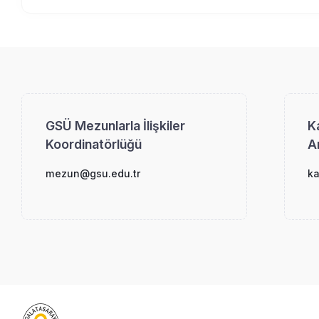
GSÜ Mezunlarla İlişkiler
K
Koordinatörlüğü
A
mezun@gsu.edu.tr
k